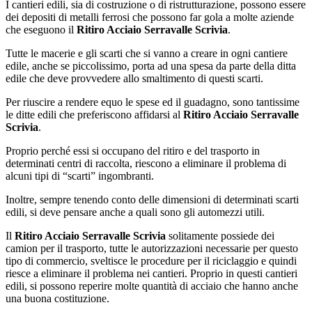
I cantieri edili, sia di costruzione o di ristrutturazione, possono essere
dei depositi di metalli ferrosi che possono far gola a molte aziende
che eseguono il
Ritiro Acciaio Serravalle Scrivia
.
Tutte le macerie e gli scarti che si vanno a creare in ogni cantiere
edile, anche se piccolissimo, porta ad una spesa da parte della ditta
edile che deve provvedere allo smaltimento di questi scarti.
Per riuscire a rendere equo le spese ed il guadagno, sono tantissime
le ditte edili che preferiscono affidarsi al
Ritiro Acciaio Serravalle
Scrivia
.
Proprio perché essi si occupano del ritiro e del trasporto in
determinati centri di raccolta, riescono a eliminare il problema di
alcuni tipi di “scarti” ingombranti.
Inoltre, sempre tenendo conto delle dimensioni di determinati scarti
edili, si deve pensare anche a quali sono gli automezzi utili.
Il
Ritiro Acciaio Serravalle Scrivia
solitamente possiede dei
camion per il trasporto, tutte le autorizzazioni necessarie per questo
tipo di commercio, sveltisce le procedure per il riciclaggio e quindi
riesce a eliminare il problema nei cantieri. Proprio in questi cantieri
edili, si possono reperire molte quantità di acciaio che hanno anche
una buona costituzione.