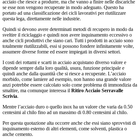
acciaio che riesce a produrre, ma che vanno a finire nelle discariche
se esse non vengono recuperate in modo adeguato. Questo ha
portato ad una classificazione dei cicli lavorativi per riutilizzare
questa lega, direttamente nelle industrie.
Quindi si devono avere determinati metodi di recupero in modo da
sveltire il riciclaggio e quindi non avere inquinamento eccessivo o
anche cicli produttivi che siano cari. Tutti i prodotti in acciaio sono
totalmente riutilizzabili, essi si possono fondere infinitamente volte,
assumere diverse forme ed essere impiegati in diversi settori.
I costi dei rottami e scarti in acciaio acquistano diverso valore e
dipende sempre dalla loro qualità, usura, funzione principale e
quindi anche dalla quantità che si riesce a recuperate. L’acciaio
morbido, come lamiere ad esempio, non hanno una grande valore
anzi potrebbe essere calcolato solo come problema di immondizia da
smaltire, ma comunque interessa il
Ritiro Acciaio Serravalle
Scrivia
.
Mentre l’acciaio duro o quello inox ha un valore che varia da 0.50
centesimi al chilo fino ad un massimo di 0.80 centesimi al chilo.
Per questa quotazione alta occorre anche che essi siano sprovvisti di
inquinamento esterno di altri elementi, come solventi, plastica o
anche cemento.