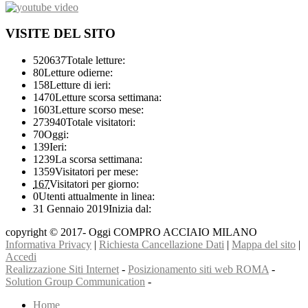
VISITE DEL SITO
520637
Totale letture:
80
Letture odierne:
158
Letture di ieri:
1470
Letture scorsa settimana:
1603
Letture scorso mese:
273940
Totale visitatori:
70
Oggi:
139
Ieri:
1239
La scorsa settimana:
1359
Visitatori per mese:
167
Visitatori per giorno:
0
Utenti attualmente in linea:
31 Gennaio 2019
Inizia dal:
copyright © 2017- Oggi COMPRO ACCIAIO MILANO
Informativa Privacy
|
Richiesta Cancellazione Dati
|
Mappa del sito
|
Accedi
Realizzazione Siti Internet
-
Posizionamento siti web ROMA
-
Solution Group Communication
-
Home