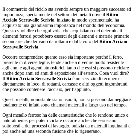
Il commercio del riciclo sta avendo sempre un maggiore successo ed
importanza, specialmente nel settore dei metalli dove il
Ritiro
Acciaio Serravalle Scrivia
, iniziato in modo sperimentale, ha
acquistato una grandissima importanza nel mondo dell’economia.
Questo vuol dire che ogni volta che acquistiamo dei determinati
elementi ferrosi potrebbero esserci degli elementi e materie primarie
secondarie che derivano da rottami e dal lavoro del
Ritiro Acciaio
Serravalle Scrivia
.
Occorre comprendere quanto esso sia importante perché il ferro,
presente in diverse leghe, tende anche a divenire molto resistente
agli anni e agli agenti atmosferici, tanto che essi si possono riciclare
anche dopo anni ed anni di esposizione all’esterno. Cosa vuol dire?
Il
Ritiro Acciaio Serravalle Scrivia
è un servizio di recupero
direttamente in loco, di rottami, carcasse e altri oggetti ingombranti
che possono contenere l’acciaio, per l’appunto.
Questi metalli, nonostante siano usurati, non si possono danneggiare
totalmente ed infatti sono chiamati materiali a largo uso nel tempo.
Ogni metallo ferroso ha delle caratteristiche che lo rendono unico e,
naturalmente, per poter riciclare occorre anche che essi siano
sottoposti a dei processi di lavaggio, pulizia da materiali inquinanti e
poi anche ad una seconda fusione che lo rigenerano.