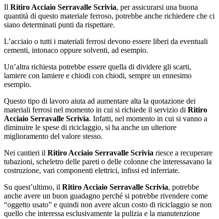
Il
Ritiro Acciaio Serravalle Scrivia
, per assicurarsi una buona
quantità di questo materiale ferroso, potrebbe anche richiedere che ci
siano determinati punti da rispettare.
L’acciaio o tutti i materiali ferrosi devono essere liberi da eventuali
cementi, intonaco oppure solventi, ad esempio.
Un’altra richiesta potrebbe essere quella di dividere gli scarti,
lamiere con lamiere e chiodi con chiodi, sempre un ennesimo
esempio.
Questo tipo di lavoro aiuta ad aumentare alta la quotazione dei
materiali ferrosi nel momento in cui si richiede il servizio di
Ritiro
Acciaio Serravalle Scrivia
. Infatti, nel momento in cui si vanno a
diminuire le spese di riciclaggio, si ha anche un ulteriore
miglioramento del valore stesso.
Nei cantieri il
Ritiro Acciaio Serravalle Scrivia
riesce a recuperare
tubazioni, scheletro delle pareti o delle colonne che interessavano la
costruzione, vari componenti elettrici, infissi ed inferriate.
Su quest’ultimo, il
Ritiro Acciaio Serravalle Scrivia
, potrebbe
anche avere un buon guadagno perché si potrebbe rivendere come
“oggetto usato” e quindi non avere alcun costo di riciclaggio se non
quello che interessa esclusivamente la pulizia e la manutenzione