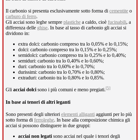
Il carbonio si presenta esclusivamente sotto forma di
cementite
o
carburo di ferro
.
Gli acciai sono leghe sempre
plastiche
a caldo, cioè
fucinabili
, a
differenza delle
ghise
. In base al tasso di carbonio gli acciai si
dividono in:
extra dolci: carbonio compreso tra lo 0,05% e lo 0,15%;
dolci: carbonio compreso tra lo 0,15% e lo 0,25%;
semidolci: carbonio compreso tra lo 0,25% e lo 0,40%;
semiduri: carbonio tra lo 0,40% e lo 0,60%;
duri: carbonio tra lo 0,60% e lo 0,70%;
durissimi: carbonio tra lo 0,70% e lo 0,80%;
extraduri: carbonio tra lo 0,80% e lo 0,85%.
[5]
Gli
acciai dolci
sono i più comuni e meno pregiati.
In base ai tenori di altri leganti
Sono presenti degli ulteriori
elementi alliganti
aggiunti per lo più
sotto forma di
ferroleghe
. In base alla composizione chimica gli
acciai si possono distinguere in due gruppi:
acciai non legati
sono acciai nel quale i tenori degli