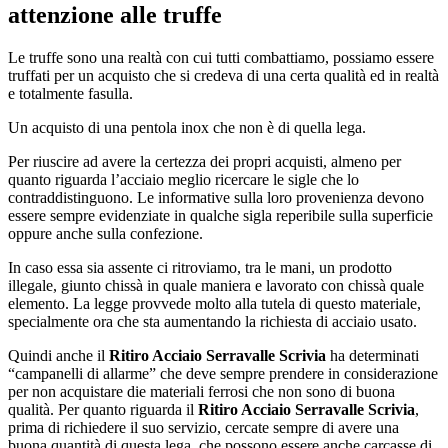
attenzione alle truffe
Le truffe sono una realtà con cui tutti combattiamo, possiamo essere
truffati per un acquisto che si credeva di una certa qualità ed in realtà
e totalmente fasulla.
Un acquisto di una pentola inox che non è di quella lega.
Per riuscire ad avere la certezza dei propri acquisti, almeno per
quanto riguarda l’acciaio meglio ricercare le sigle che lo
contraddistinguono. Le informative sulla loro provenienza devono
essere sempre evidenziate in qualche sigla reperibile sulla superficie
oppure anche sulla confezione.
In caso essa sia assente ci ritroviamo, tra le mani, un prodotto
illegale, giunto chissà in quale maniera e lavorato con chissà quale
elemento. La legge provvede molto alla tutela di questo materiale,
specialmente ora che sta aumentando la richiesta di acciaio usato.
Quindi anche il
Ritiro Acciaio Serravalle Scrivia
ha determinati
“campanelli di allarme” che deve sempre prendere in considerazione
per non acquistare die materiali ferrosi che non sono di buona
qualità. Per quanto riguarda il
Ritiro Acciaio Serravalle Scrivia
,
prima di richiedere il suo servizio, cercate sempre di avere una
buona quantità di questa lega, che possono essere anche carcasse di