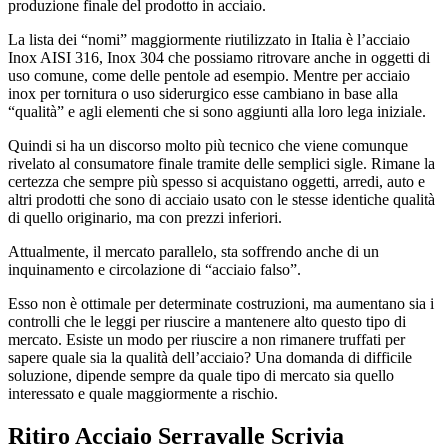
produzione finale del prodotto in acciaio.
La lista dei “nomi” maggiormente riutilizzato in Italia è l’acciaio
Inox AISI 316, Inox 304 che possiamo ritrovare anche in oggetti di
uso comune, come delle pentole ad esempio. Mentre per acciaio
inox per tornitura o uso siderurgico esse cambiano in base alla
“qualità” e agli elementi che si sono aggiunti alla loro lega iniziale.
Quindi si ha un discorso molto più tecnico che viene comunque
rivelato al consumatore finale tramite delle semplici sigle. Rimane la
certezza che sempre più spesso si acquistano oggetti, arredi, auto e
altri prodotti che sono di acciaio usato con le stesse identiche qualità
di quello originario, ma con prezzi inferiori.
Attualmente, il mercato parallelo, sta soffrendo anche di un
inquinamento e circolazione di “acciaio falso”.
Esso non è ottimale per determinate costruzioni, ma aumentano sia i
controlli che le leggi per riuscire a mantenere alto questo tipo di
mercato. Esiste un modo per riuscire a non rimanere truffati per
sapere quale sia la qualità dell’acciaio? Una domanda di difficile
soluzione, dipende sempre da quale tipo di mercato sia quello
interessato e quale maggiormente a rischio.
Ritiro Acciaio Serravalle Scrivia