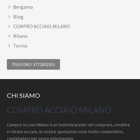
Bergamo
Blog
COMPRO ACCIAIO MILANO
Milano
Torino
TELEFONO: 3772852923
Footer
CHI SIAMO
COMPRO ACCIAIO MILANO
Compro Acciaio Milano è un’azienda leader nel comprare, smaltire
e ritirare acciaio, le nostre quotazioni sono molto competitive,
contattateci per avere informazioni