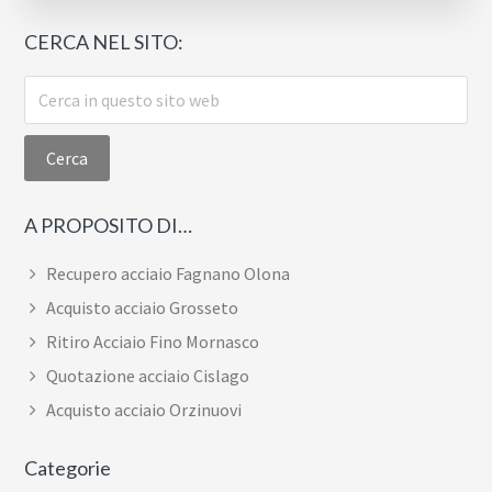
Torino
CERCA NEL SITO:
Cerca
in
questo
sito
web
A PROPOSITO DI…
Recupero acciaio Fagnano Olona
Acquisto acciaio Grosseto
Ritiro Acciaio Fino Mornasco
Quotazione acciaio Cislago
Acquisto acciaio Orzinuovi
Categorie