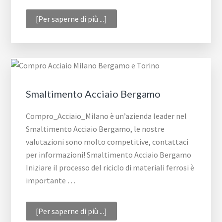
infoAcciaio
[Per saperne di più ...]
da
smaltire
Milano
Smaltimento Acciaio Bergamo
Compro_Acciaio_Milano è un’azienda leader nel
Smaltimento Acciaio Bergamo, le nostre
valutazioni sono molto competitive, contattaci
per informazioni! Smaltimento Acciaio Bergamo
Iniziare il processo del riciclo di materiali ferrosi è
importante …
infoSmaltimento
[Per saperne di più ...]