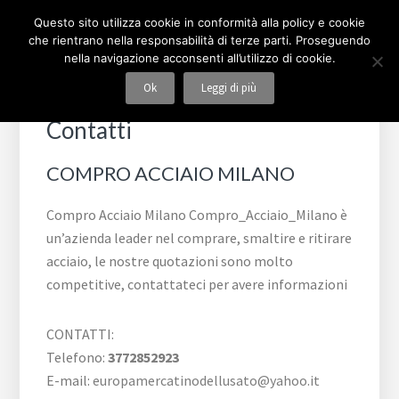
Passa
Passa
Passa
Passa
Skip
COMPRO ACCIAIO MILANO
Questo sito utilizza cookie in conformità alla policy e cookie
alla
al
alla
al
to
che rientrano nella responsabilità di terze parti. Proseguendo
navigazione
contenuto
barra
piè
footer
nella navigazione acconsenti all’utilizzo di cookie.
primaria
principale
laterale
di
navigation
Ok
Leggi di più
Barra
primaria
pagina
laterale
Contatti
primaria
COMPRO ACCIAIO MILANO
Compro Acciaio Milano Compro_Acciaio_Milano è
un’azienda leader nel comprare, smaltire e ritirare
acciaio, le nostre quotazioni sono molto
competitive, contattateci per avere informazioni
CONTATTI:
Telefono:
3772852923
E-mail:
europamercatinodellusato@yahoo.it