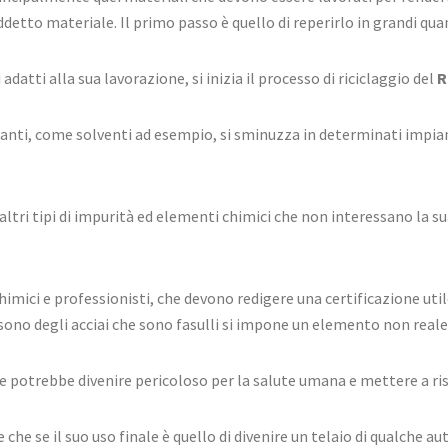
uddetto materiale. Il primo passo è quello di reperirlo in grandi qua
datti alla sua lavorazione, si inizia il processo di riciclaggio del
R
nanti, come solventi ad esempio, si sminuzza in determinati impian
e altri tipi di impurità ed elementi chimici che non interessano la 
himici e professionisti, che devono redigere una certificazione ut
i sono degli acciai che sono fasulli si impone un elemento non real
e potrebbe divenire pericoloso per la salute umana e mettere a ris
e se il suo uso finale è quello di divenire un telaio di qualche auto