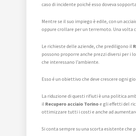
caso di incidente poiché esso doveva sopporta
Mentre se il suo impiego è edile, con un acciai
oppure crollare per un terremoto. Una volta c
Le richieste delle aziende, che prediligono il
R
possono proporre anche prezzi diversi per i lo
che interessano l’ambiente.
Esso é un obiettivo che deve crescere ogni gio
La riduzione di questi rifiuti è una politica 
il
Recupero acciaio Torino
e gli effetti del 
ottimizzare tutti i costi e anche ad aumentar
Si conta sempre su una scorta esistente che pot