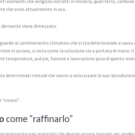
lti elementi che vengono estratti in miniera, quali ferro, carbone
ere che sono attualmente in uso.
o derivante viene dimezzato.
iguardo al cambiamento climatico che si sta deteriorando a causa 
ime in acciaio, si nota come la soluzione sia a portata di mano. Il
e temperature, pulizie, fusione e lavorazione pura di questo mate
olo determinati metodi che vanno a velocizzare la sua riproduzione
 “creare”.
o
come “raffinarlo”
 principalmente quei materiali che devono essere lavorati per render