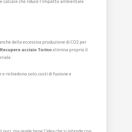
 e calcare che riduce l’impatto ambientale
anche della eccessiva produzione di CO2 per
Recupero acciaio Torino
elimina proprio il
riale.
 e richiedono solo costi di fusione e
li puri, ma rende bene l’idea che si intende con