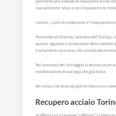
permette alle aziende di riassorbire anche mo
specialmente riesce a non impoverire le mini
Inoltre, i costi di produzione e l’inquinament
Pensando all’allarme, lanciato dall’Europa, r
quanto riguarda la produzione delle materie pr
trattamento primario che richiede determinat
Nel processo del riciclaggio si devono usare s
solidificazione di una lega che già esiste.
Nel senso che essendo già formata non si deve
Recupero acciaio Torin
In effetti con il termine “raffinare” si indica