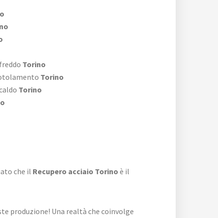
no
ino
o
 freddo
Torino
 rotolamento
Torino
 caldo
Torino
no
ato che il
Recupero acciaio Torino
è il
ste produzione! Una realtà che coinvolge