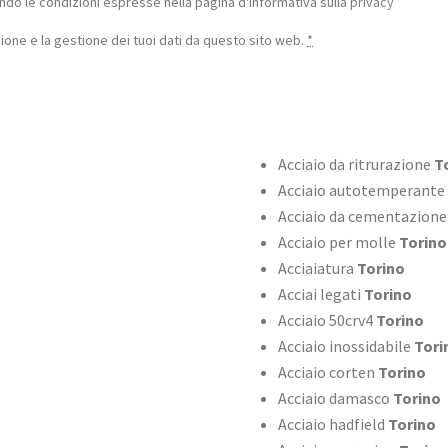
do le condizioni espresse nella pagina d'informativa sulla
privacy
one e la gestione dei tuoi dati da questo sito web.
*
Acciaio da ritrurazione
To
Acciaio autotemperante
Acciaio da cementazione
Acciaio per molle
Torino
Acciaiatura
Torino
Acciai legati
Torino
Acciaio 50crv4
Torino
Acciaio inossidabile
Tori
Acciaio corten
Torino
Acciaio damasco
Torino
Acciaio hadfield
Torino