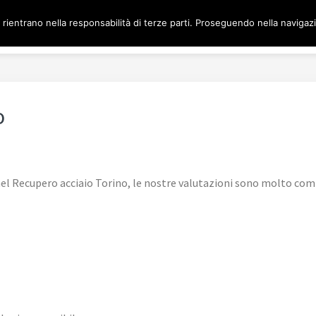
LANO
 rientrano nella responsabilità di terze parti. Proseguendo nella navigazio
Home
COMPRO ACCIAIO
o
l Recupero acciaio Torino, le nostre valutazioni sono molto comp