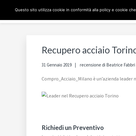
Passa
Passa
Passa
Skip
COMPRO ACCIAIO MI
Questo sito utilizza cookie in conformità alla policy e cookie che
alla
al
al
to
navigazione
contenuto
piè
footer
primaria
principale
di
navigation
pagina
Recupero acciaio Torin
31 Gennaio 2019
recensione di
Beatrice Fabbri
Compro_Acciaio_Milano è un’azienda leader ne
Richiedi un Preventivo