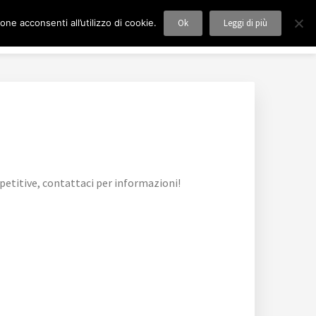
ne acconsenti all’utilizzo di cookie.
Ok
Leggi di più
 MILANO
Blog
Mappa del Sito
Contatti
etitive, contattaci per informazioni!