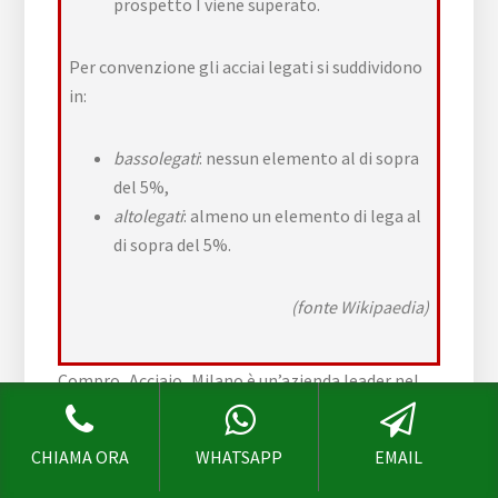
prospetto I viene superato.
Per convenzione gli acciai legati si suddividono
in:
bassolegati
: nessun elemento al di sopra
del 5%,
altolegati
: almeno un elemento di lega al
di sopra del 5%.
(fonte
Wikipaedia
)
Compro_Acciaio_Milano è un’azienda leader nel
Ritiro Acciaio Santhià
, le nostre valutazioni sono
molto competitive, contattaci per informazioni!
CHIAMA ORA
WHATSAPP
EMAIL