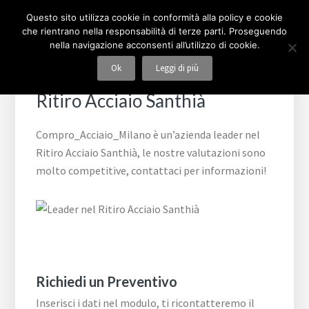
Passa
Passa
Passa
Skip
COMPRO ACCIAIO MILANO
Questo sito utilizza cookie in conformità alla policy e cookie
alla
al
al
to
che rientrano nella responsabilità di terze parti. Proseguendo
navigazione
contenuto
piè
footer
nella navigazione acconsenti all’utilizzo di cookie.
primaria
principale
di
navigation
Ok
Leggi di più
pagina
Ritiro Acciaio Santhià
Compro_Acciaio_Milano è un’azienda leader nel
Ritiro Acciaio Santhià, le nostre valutazioni sono
molto competitive, contattaci per informazioni!
Richiedi un Preventivo
Inserisci i dati nel modulo, ti ricontatteremo il