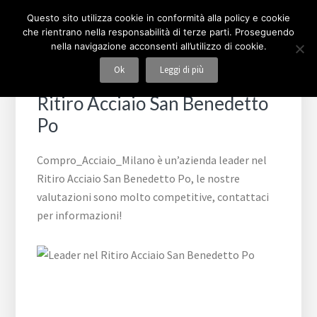
Passa
Passa
Passa
Skip
COMPRO ACCIAIO MILANO
Questo sito utilizza cookie in conformità alla policy e cookie
alla
al
al
to
che rientrano nella responsabilità di terze parti. Proseguendo
navigazione
contenuto
piè
footer
nella navigazione acconsenti all’utilizzo di cookie.
primaria
principale
di
navigation
Ok
Leggi di più
pagina
Ritiro Acciaio San Benedetto
Po
Compro_Acciaio_Milano è un’azienda leader nel
Ritiro Acciaio San Benedetto Po, le nostre
valutazioni sono molto competitive, contattaci
per informazioni!