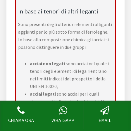
In base ai tenori di altri leganti
Sono presenti degli ulteriori
elementi alliganti
aggiunti per lo più sotto forma di
ferroleghe
.
In base alla composizione chimica gli acciai si
possono distinguere in due gruppi:
acciai non legati
sono acciai nel quale i
tenori degli elementi di lega rientrano
nei limiti indicati dal prospetto I della
UNI EN 10020;
acciai legati
sono acciai per i quali
almeno un limite indicato del suddetto
prospetto I viene superato.
CHIAMA ORA
WHATSAPP
EMAIL
Per convenzione gli acciai legati si suddividono