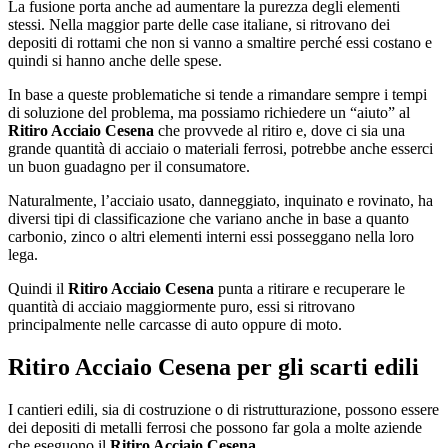
La fusione porta anche ad aumentare la purezza degli elementi
stessi. Nella maggior parte delle case italiane, si ritrovano dei
depositi di rottami che non si vanno a smaltire perché essi costano e
quindi si hanno anche delle spese.
In base a queste problematiche si tende a rimandare sempre i tempi
di soluzione del problema, ma possiamo richiedere un “aiuto” al
Ritiro Acciaio Cesena
che provvede al ritiro e, dove ci sia una
grande quantità di acciaio o materiali ferrosi, potrebbe anche esserci
un buon guadagno per il consumatore.
Naturalmente, l’acciaio usato, danneggiato, inquinato e rovinato, ha
diversi tipi di classificazione che variano anche in base a quanto
carbonio, zinco o altri elementi interni essi posseggano nella loro
lega.
Quindi il
Ritiro Acciaio Cesena
punta a ritirare e recuperare le
quantità di acciaio maggiormente puro, essi si ritrovano
principalmente nelle carcasse di auto oppure di moto.
Ritiro Acciaio Cesena
per gli scarti edili
I cantieri edili, sia di costruzione o di ristrutturazione, possono essere
dei depositi di metalli ferrosi che possono far gola a molte aziende
che eseguono il
Ritiro Acciaio Cesena
.