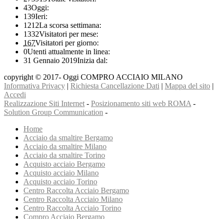
43
Oggi:
139
Ieri:
1212
La scorsa settimana:
1332
Visitatori per mese:
167
Visitatori per giorno:
0
Utenti attualmente in linea:
31 Gennaio 2019
Inizia dal:
copyright © 2017- Oggi COMPRO ACCIAIO MILANO
Informativa Privacy
|
Richiesta Cancellazione Dati
|
Mappa del sito
|
Accedi
Realizzazione Siti Internet
-
Posizionamento siti web ROMA
-
Solution Group Communication
-
Home
Acciaio da smaltire Bergamo
Acciaio da smaltire Milano
Acciaio da smaltire Torino
Acquisto acciaio Bergamo
Acquisto acciaio Milano
Acquisto acciaio Torino
Centro Raccolta Acciaio Bergamo
Centro Raccolta Acciaio Milano
Centro Raccolta Acciaio Torino
Compro Acciaio Bergamo