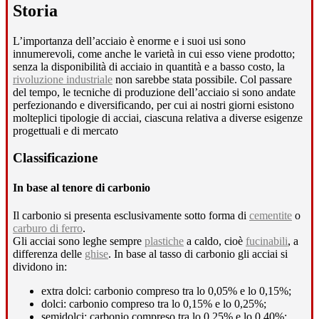
Storia
L’importanza dell’acciaio è enorme e i suoi usi sono
innumerevoli, come anche le varietà in cui esso viene prodotto;
senza la disponibilità di acciaio in quantità e a basso costo, la
rivoluzione industriale
non sarebbe stata possibile. Col passare
del tempo, le tecniche di produzione dell’acciaio si sono andate
perfezionando e diversificando, per cui ai nostri giorni esistono
molteplici tipologie di acciai, ciascuna relativa a diverse esigenze
progettuali e di mercato
Classificazione
In base al tenore di carbonio
Il carbonio si presenta esclusivamente sotto forma di
cementite
o
carburo di ferro
.
Gli acciai sono leghe sempre
plastiche
a caldo, cioè
fucinabili
, a
differenza delle
ghise
. In base al tasso di carbonio gli acciai si
dividono in:
extra dolci: carbonio compreso tra lo 0,05% e lo 0,15%;
dolci: carbonio compreso tra lo 0,15% e lo 0,25%;
semidolci: carbonio compreso tra lo 0,25% e lo 0,40%;