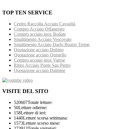
TOP TEN SERVICE
Centro Raccolta Acciaio Cavaglià
Compro Acciaio Offanengo
Compro acciaio inox Bollate
Smaltimento Acciaio Vescovato
Smaltimento Acciaio Darfo Boario Terme
Quotazione acciaio Dubino
Quotazione acciaio Quistello
Compro acciaio inox Varese
Ritiro Acciaio Ponte San Pietro
Quotazione acciaio Dalmine
VISITE DEL SITO
520607
Totale letture:
50
Letture odierne:
158
Letture di ieri:
1440
Letture scorsa settimana:
1573
Letture scorso mese:
273913
Totale visitatori: