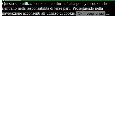
Questo sito utilizza cookie in conformità alla policy e cookie che
rientrano nella responsabilità di terze parti. Proseguendo nella
navigazione acconsenti all’utilizzo di cookie.
Ok
Leggi di più