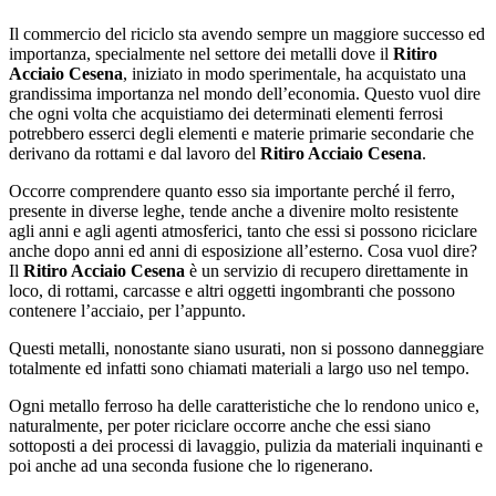
Il commercio del riciclo sta avendo sempre un maggiore successo ed
importanza, specialmente nel settore dei metalli dove il
Ritiro
Acciaio Cesena
, iniziato in modo sperimentale, ha acquistato una
grandissima importanza nel mondo dell’economia. Questo vuol dire
che ogni volta che acquistiamo dei determinati elementi ferrosi
potrebbero esserci degli elementi e materie primarie secondarie che
derivano da rottami e dal lavoro del
Ritiro Acciaio Cesena
.
Occorre comprendere quanto esso sia importante perché il ferro,
presente in diverse leghe, tende anche a divenire molto resistente
agli anni e agli agenti atmosferici, tanto che essi si possono riciclare
anche dopo anni ed anni di esposizione all’esterno. Cosa vuol dire?
Il
Ritiro Acciaio Cesena
è un servizio di recupero direttamente in
loco, di rottami, carcasse e altri oggetti ingombranti che possono
contenere l’acciaio, per l’appunto.
Questi metalli, nonostante siano usurati, non si possono danneggiare
totalmente ed infatti sono chiamati materiali a largo uso nel tempo.
Ogni metallo ferroso ha delle caratteristiche che lo rendono unico e,
naturalmente, per poter riciclare occorre anche che essi siano
sottoposti a dei processi di lavaggio, pulizia da materiali inquinanti e
poi anche ad una seconda fusione che lo rigenerano.