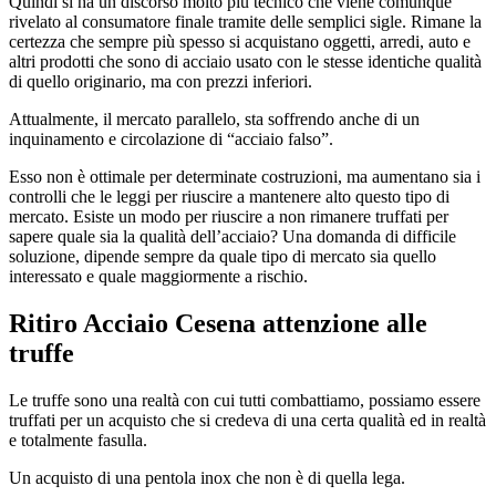
Quindi si ha un discorso molto più tecnico che viene comunque
rivelato al consumatore finale tramite delle semplici sigle. Rimane la
certezza che sempre più spesso si acquistano oggetti, arredi, auto e
altri prodotti che sono di acciaio usato con le stesse identiche qualità
di quello originario, ma con prezzi inferiori.
Attualmente, il mercato parallelo, sta soffrendo anche di un
inquinamento e circolazione di “acciaio falso”.
Esso non è ottimale per determinate costruzioni, ma aumentano sia i
controlli che le leggi per riuscire a mantenere alto questo tipo di
mercato. Esiste un modo per riuscire a non rimanere truffati per
sapere quale sia la qualità dell’acciaio? Una domanda di difficile
soluzione, dipende sempre da quale tipo di mercato sia quello
interessato e quale maggiormente a rischio.
Ritiro Acciaio Cesena
attenzione alle
truffe
Le truffe sono una realtà con cui tutti combattiamo, possiamo essere
truffati per un acquisto che si credeva di una certa qualità ed in realtà
e totalmente fasulla.
Un acquisto di una pentola inox che non è di quella lega.