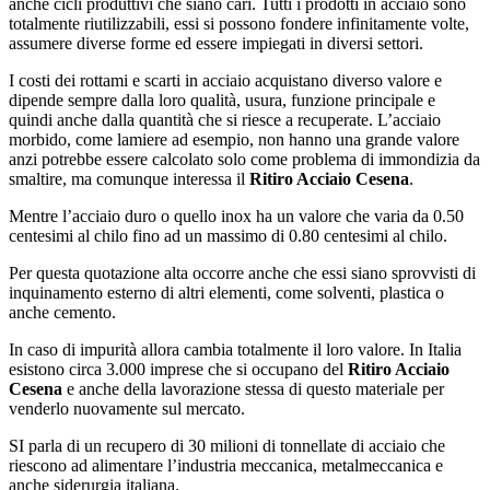
anche cicli produttivi che siano cari. Tutti i prodotti in acciaio sono
totalmente riutilizzabili, essi si possono fondere infinitamente volte,
assumere diverse forme ed essere impiegati in diversi settori.
I costi dei rottami e scarti in acciaio acquistano diverso valore e
dipende sempre dalla loro qualità, usura, funzione principale e
quindi anche dalla quantità che si riesce a recuperate. L’acciaio
morbido, come lamiere ad esempio, non hanno una grande valore
anzi potrebbe essere calcolato solo come problema di immondizia da
smaltire, ma comunque interessa il
Ritiro Acciaio Cesena
.
Mentre l’acciaio duro o quello inox ha un valore che varia da 0.50
centesimi al chilo fino ad un massimo di 0.80 centesimi al chilo.
Per questa quotazione alta occorre anche che essi siano sprovvisti di
inquinamento esterno di altri elementi, come solventi, plastica o
anche cemento.
In caso di impurità allora cambia totalmente il loro valore. In Italia
esistono circa 3.000 imprese che si occupano del
Ritiro Acciaio
Cesena
e anche della lavorazione stessa di questo materiale per
venderlo nuovamente sul mercato.
SI parla di un recupero di 30 milioni di tonnellate di acciaio che
riescono ad alimentare l’industria meccanica, metalmeccanica e
anche siderurgia italiana.