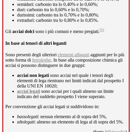
semiduri: carbonio tra lo 0,40% e lo 0,60%;
duri: carbonio tra lo 0,60% e lo 0,70%;
durissimi: carbonio tra lo 0,70% e lo 0,80%;
extraduri: carbonio tra lo 0,80% e lo 0,85%.
[5]
Gli
acciai dolci
sono i più comuni e meno pregiati.
In base ai tenori di altri leganti
Sono presenti degli ulteriori
elementi alliganti
aggiunti per lo più
sotto forma di
ferroleghe
. In base alla composizione chimica gli
acciai si possono distinguere in due gruppi:
acciai non legati
sono acciai nel quale i tenori degli
elementi di lega rientrano nei limiti indicati dal prospetto I
della UNI EN 10020;
acciai legati
sono acciai per i quali almeno un limite
indicato del suddetto prospetto I viene superato.
Per convenzione gli acciai legati si suddividono in:
bassolegati
: nessun elemento al di sopra del 5%,
altolegati
: almeno un elemento di lega al di sopra del 5%.
(fonte
Wikipaedia
)