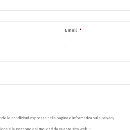
Email
*
do le condizioni espresse nella pagina d'informativa sulla
privacy
one e la gestione dei tuoi dati da questo sito web.
*