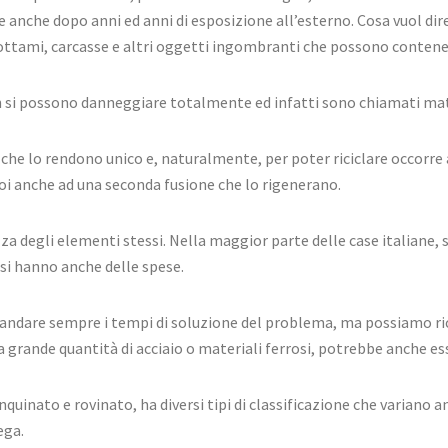
e anche dopo anni ed anni di esposizione all’esterno. Cosa vuol dire
rottami, carcasse e altri oggetti ingombranti che possono contener
n si possono danneggiare totalmente ed infatti sono chiamati mat
che lo rendono unico e, naturalmente, per poter riciclare occorre 
 poi anche ad una seconda fusione che lo rigenerano.
 degli elementi stessi. Nella maggior parte delle case italiane, si
 si hanno anche delle spese.
mandare sempre i tempi di soluzione del problema, ma possiamo ric
una grande quantità di acciaio o materiali ferrosi, potrebbe anche 
quinato e rovinato, ha diversi tipi di classificazione che variano a
ega.