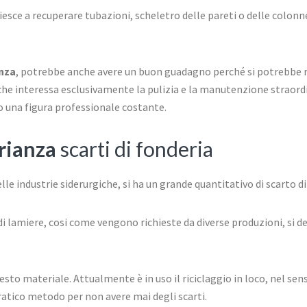
iesce a recuperare tubazioni, scheletro delle pareti o delle colonn
anza
, potrebbe anche avere un buon guadagno perché si potrebbe 
 che interessa esclusivamente la pulizia e la manutenzione straordi
o una figura professionale costante.
Brianza
scarti di fonderia
elle industrie siderurgiche, si ha un grande quantitativo di scarto di
 di lamiere, cosi come vengono richieste da diverse produzioni, si 
esto materiale. Attualmente è in uso il riciclaggio in loco, nel se
atico metodo per non avere mai degli scarti.