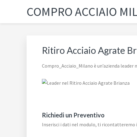
Passa
Passa
Passa
Skip
COMPRO ACCIAIO MI
alla
al
al
to
navigazione
contenuto
piè
footer
primaria
principale
di
navigation
pagina
Ritiro Acciaio Agrate B
Compro_Acciaio_Milano è un’azienda leader ne
Richiedi un Preventivo
Inserisci i dati nel modulo, ti ricontatteremo 