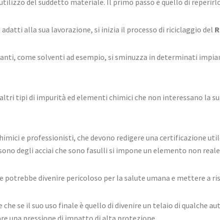
iutilizzo del suddetto materiale. Il primo passo è quello di reperirl
datti alla sua lavorazione, si inizia il processo di riciclaggio del
R
nanti, come solventi ad esempio, si sminuzza in determinati impian
e altri tipi di impurità ed elementi chimici che non interessano la 
himici e professionisti, che devono redigere una certificazione ut
i sono degli acciai che sono fasulli si impone un elemento non real
e potrebbe divenire pericoloso per la salute umana e mettere a ris
e se il suo uso finale è quello di divenire un telaio di qualche auto
re una pressione di impatto di alta protezione.