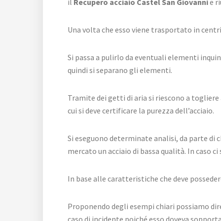
il
Recupero acciaio Castel San Giovanni
e r
Una volta che esso viene trasportato in centri a
Si passa a pulirlo da eventuali elementi inqui
quindi si separano gli elementi.
Tramite dei getti di aria si riescono a toglier
cui si deve certificare la purezza dell’acciaio.
Si eseguono determinate analisi, da parte di c
mercato un acciaio di bassa qualità. In caso c
In base alle caratteristiche che deve posseder
Proponendo degli esempi chiari possiamo dire ch
caso di incidente poiché esso doveva sopporta