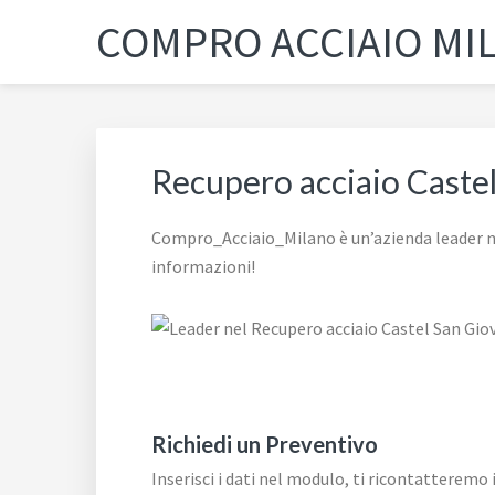
Passa
Passa
Passa
Skip
COMPRO ACCIAIO MI
alla
al
al
to
navigazione
contenuto
piè
footer
primaria
principale
di
navigation
pagina
Recupero acciaio Caste
Compro_Acciaio_Milano è un’azienda leader ne
informazioni!
Richiedi un Preventivo
Inserisci i dati nel modulo, ti ricontatteremo 