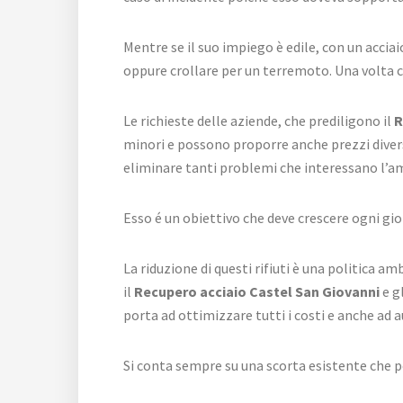
Mentre se il suo impiego è edile, con un acciai
oppure crollare per un terremoto. Una volta c
Le richieste delle aziende, che prediligono il
R
minori e possono proporre anche prezzi diversi
eliminare tanti problemi che interessano l’a
Esso é un obiettivo che deve crescere ogni gio
La riduzione di questi rifiuti è una politica 
il
Recupero acciaio Castel San Giovanni
e g
porta ad ottimizzare tutti i costi e anche ad
Si conta sempre su una scorta esistente che pot