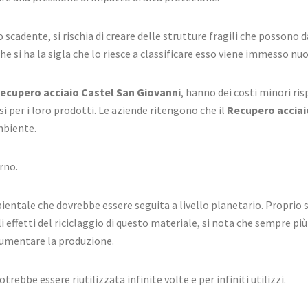
o scadente, si rischia di creare delle strutture fragili che possono
he si ha la sigla che lo riesce a classificare esso viene immesso 
ecupero acciaio Castel San Giovanni
, hanno dei costi minori ris
 per i loro prodotti. Le aziende ritengono che il
Recupero acciai
mbiente.
rno.
ambientale che dovrebbe essere seguita a livello planetario. Propri
li effetti del riciclaggio di questo materiale, si nota che sempre pi
 aumentare la produzione.
rebbe essere riutilizzata infinite volte e per infiniti utilizzi.