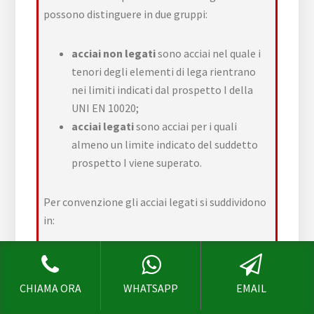
possono distinguere in due gruppi:
acciai non legati
sono acciai nel quale i
tenori degli elementi di lega rientrano
nei limiti indicati dal prospetto I della
UNI EN 10020;
acciai legati
sono acciai per i quali
almeno un limite indicato del suddetto
prospetto I viene superato.
Per convenzione gli acciai legati si suddividono
in:
bassolegati
: nessun elemento al di sopra
del 5%,
CHIAMA ORA
WHATSAPP
EMAIL
altolegati
: almeno un elemento di lega al