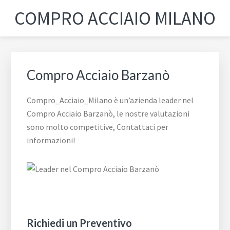
Passa
Passa
Passa
Skip
COMPRO ACCIAIO MILANO
alla
al
al
to
navigazione
contenuto
piè
footer
primaria
principale
di
navigation
pagina
Compro Acciaio Barzanò
Compro_Acciaio_Milano è un’azienda leader nel
Compro Acciaio Barzanò, le nostre valutazioni
sono molto competitive, Contattaci per
informazioni!
Richiedi un Preventivo