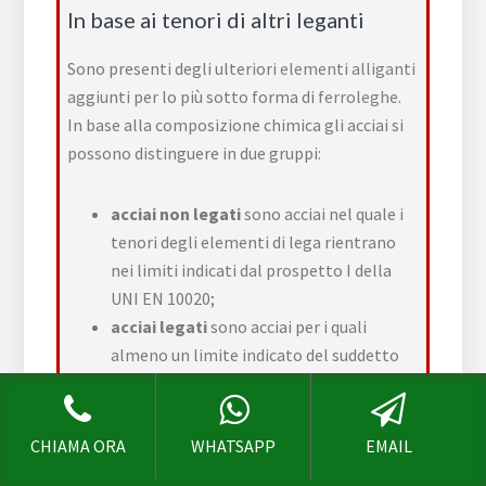
In base ai tenori di altri leganti
Sono presenti degli ulteriori
elementi alliganti
aggiunti per lo più sotto forma di
ferroleghe
.
In base alla composizione chimica gli acciai si
possono distinguere in due gruppi:
acciai non legati
sono acciai nel quale i
tenori degli elementi di lega rientrano
nei limiti indicati dal prospetto I della
UNI EN 10020;
acciai legati
sono acciai per i quali
almeno un limite indicato del suddetto
prospetto I viene superato.
Per convenzione gli acciai legati si suddividono
CHIAMA ORA
WHATSAPP
EMAIL
in: