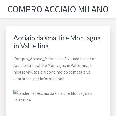
Passa
Passa
Passa
Skip
COMPRO ACCIAIO MILANO
alla
al
al
to
navigazione
contenuto
piè
footer
primaria
principale
di
navigation
pagina
Acciaio da smaltire Montagna
in Valtellina
Compro_Acciaio_Milano è un’azienda leader nel
Acciaio da smaltire Montagna in Valtellina, le
nostre valutazioni sono molto competitive,
contattaci per informazioni!